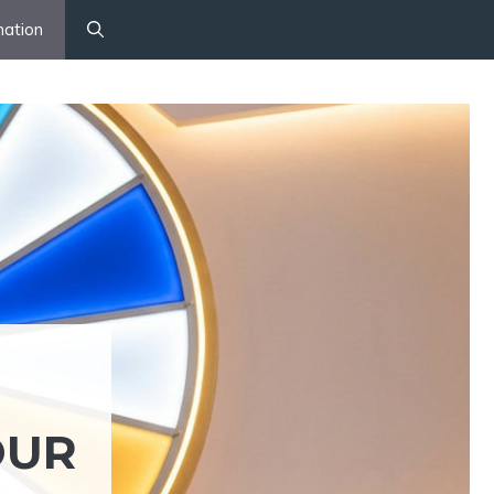
mation
OUR