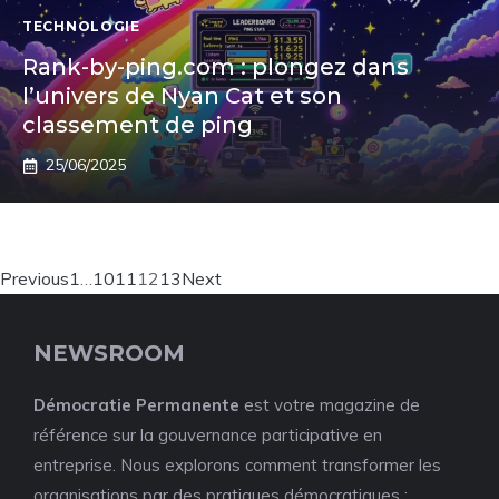
TECHNOLOGIE
Rank-by-ping.com : plongez dans
l’univers de Nyan Cat et son
classement de ping
25/06/2025
Previous
1
…
10
11
12
13
Next
NEWSROOM
Démocratie Permanente
est votre magazine de
référence sur la gouvernance participative en
entreprise. Nous explorons comment transformer les
organisations par des pratiques démocratiques :