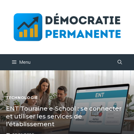
Aller
au
contenu
Menu
TECHNOLOGIE
ENT Touraine e‑School : se connecter
et utiliser les services de
l’établissement